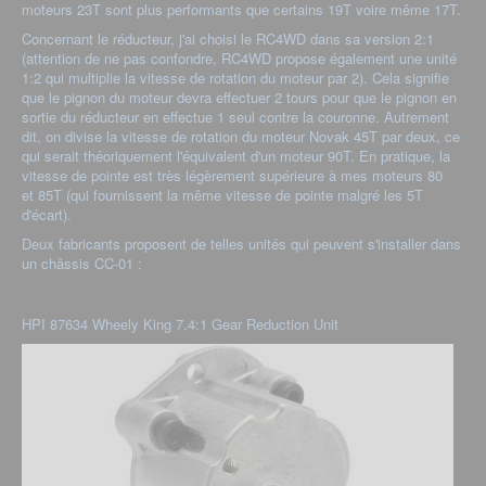
moteurs 23T sont plus performants que certains 19T voire même 17T.
Concernant le réducteur, j'ai choisi le RC4WD dans sa version 2:1
(attention de ne pas confondre, RC4WD propose également une unité
1:2 qui multiplie la vitesse de rotation du moteur par 2). Cela signifie
que le pignon du moteur devra effectuer 2 tours pour que le pignon en
sortie du réducteur en effectue 1 seul contre la couronne. Autrement
dit, on divise la vitesse de rotation du moteur Novak 45T par deux, ce
qui serait théoriquement l'équivalent d'un moteur 90T. En pratique, la
vitesse de pointe est très légèrement supérieure à mes moteurs 80
et 85T (qui fournissent la même vitesse de pointe malgré les 5T
d'écart).
Deux fabricants proposent de telles unités qui peuvent s'installer dans
un châssis CC-01 :
HPI 87634 Wheely King 7.4:1 Gear Reduction Unit