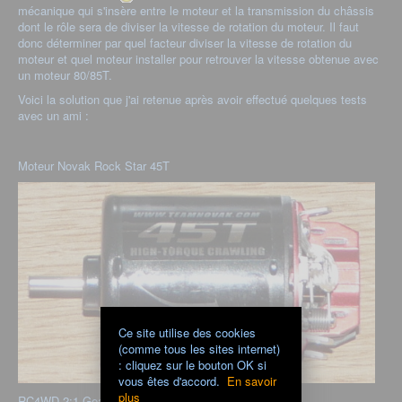
mécanique qui s'insère entre le moteur et la transmission du châssis
dont le rôle sera de diviser la vitesse de rotation du moteur. Il faut
donc déterminer par quel facteur diviser la vitesse de rotation du
moteur et quel moteur installer pour retrouver la vitesse obtenue avec
un moteur 80/85T.
Voici la solution que j'ai retenue après avoir effectué quelques tests
avec un ami :
Moteur Novak Rock Star 45T
Ce site utilise des cookies
(comme tous les sites internet)
: cliquez sur le bouton OK si
vous êtes d'accord.
En savoir
plus
RC4WD 2:1 Gear Reduction Unit