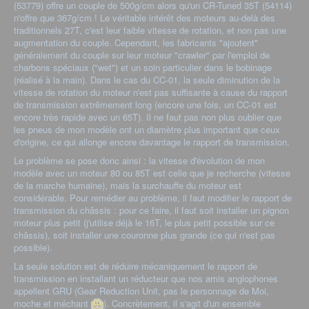
(53779) offre un couple de 500g/cm alors qu'un CR-Tuned 35T (54114)
n'offre que 367g/cm ! Le véritable intérêt des moteurs au-delà des
traditionnels 27T, c'est leur faible vitesse de rotation, et non pas une
augmentation du couple. Cependant, les fabricants "ajoutent"
généralement du couple sur leur moteur "crawler" par l'emploi de
charbons spéciaux ("wet") et un soin particulier dans le bobinage
(réalisé à la main). Dans le cas du CC-01, la seule diminution de la
vitesse de rotation du moteur n'est pas suffisante à cause du rapport
de transmission extrêmement long (encore une fois, un CC-01 est
encore très rapide avec un 65T). Il ne faut pas non plus oublier que
les pneus de mon modèle ont un diamètre plus important que ceux
d'origine, ce qui allonge encore davantage le rapport de transmission.
Le problème se pose donc ainsi : la vitesse d'évolution de mon
modèle avec un moteur 80 ou 85T est celle que je recherche (vitesse
de la marche humaine), mais la surchauffe du moteur est
considérable. Pour remédier au problème, il faut modifier le rapport de
transmission du châssis : pour ce faire, il faut soit installer un pignon
moteur plus petit (j'utilise déjà le 16T, le plus petit possible sur ce
châssis), soit installer une couronne plus grande (ce qui n'est pas
possible).
La seule solution est de réduire mécaniquement le rapport de
transmission en installant un réducteur que nos amis anglophones
appellent GRU (Gear Reduction Unit, pas le personnage de Moi,
moche et méchant
). Concrètement, il s'agit d'un ensemble