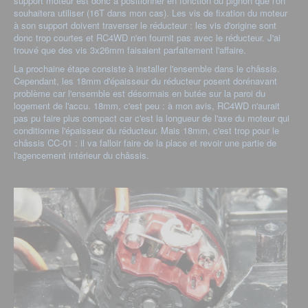
support moteur est donc à positionner en fonction du pignon que l'on
souhaitera utiliser (16T dans mon cas). Les vis de fixation du moteur
à son support doivent traverser le réducteur : les vis d'origine sont
donc trop courtes et RC4WD n'en fournit pas avec le réducteur. J'ai
trouvé que des vis 3x26mm faisaient parfaitement l'affaire.
La prochaine étape consiste à installer l'ensemble dans le châssis.
Cependant, les 18mm d'épaisseur du réducteur posent dorénavant
problème car l'ensemble est désormais en butée sur la paroi du
logement de l'accu. 18mm, c'est peu : à mon avis, RC4WD n'aurait
pas pu faire plus compact car c'est la longueur de l'axe du moteur qui
conditionne l'épaisseur du réducteur. Mais 18mm, c'est trop pour le
châssis CC-01 : il va falloir faire de la place et revoir une partie de
l'agencement intérieur du châssis.