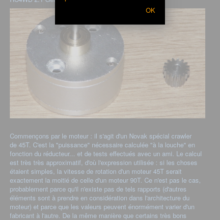
OK
Commençons par le moteur : il s'agit d'un Novak spécial crawler
de 45T. C'est la "puissance" nécessaire calculée "à la louche" en
fonction du réducteur... et de tests effectués avec un ami. Le calcul
est très très approximatif, d'où l'expression utilisée : si les choses
étaient simples, la vitesse de rotation d'un moteur 45T serait
exactement la moitié de celle d'un moteur 90T. Ce n'est pas le cas,
probablement parce qu'il n'existe pas de tels rapports (d'autres
éléments sont à prendre en considération dans l'architecture du
moteur) et parce que les valeurs peuvent énormément varier d'un
fabricant à l'autre. De la même manière que certains très bons